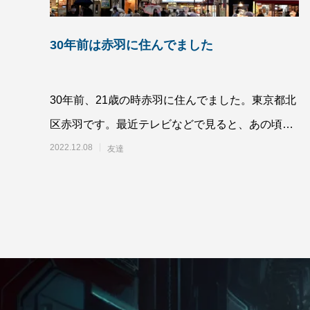
30年前は赤羽に住んでました
30年前、21歳の時赤羽に住んでました。東京都北
区赤羽です。最近テレビなどで見ると、あの頃の
赤羽とは違いかなり開けて、明るいイメージにな
2022.12.08
友達