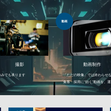
Web担当
養成講座
動画制作
Web担当養成講座
だの映像」では終わらせない。
あなたの会社にWeb担当はい
・採用に“効く”動画を、運用ま
か？
ータルサポート。