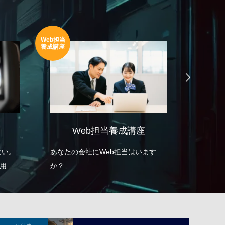
ライブ配
動画広告
信
ライブ配信
ます
ライブ配信10年以上の実績。その瞬
あなたの
間を、確実・鮮明に届けます。
目に