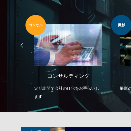
撮影
動画
グ
撮影
手伝いし
撮影のみでも承ります
「た
集客
でト